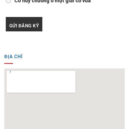
Có huy chương ở một giải cờ vua
ĐỊA CHỈ