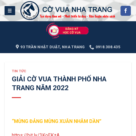
Skip
to
content
93 TRẦN NHẬT DUẬT, NHA TRANG
0918.308.435
TIN TỨC
GIẢI CỜ VUA THÀNH PHỐ NHA
TRANG NĂM 2022
“MỪNG ĐẢNG MỪNG XUÂN NHÂM DẦN”
https://bit.ly/3KoEKzA